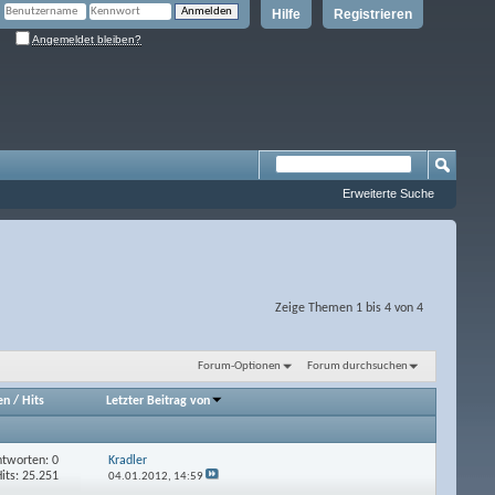
Hilfe
Registrieren
Angemeldet bleiben?
Erweiterte Suche
Zeige Themen 1 bis 4 von 4
Forum-Optionen
Forum durchsuchen
en
/
Hits
Letzter Beitrag von
tworten: 0
Kradler
its: 25.251
04.01.2012,
14:59