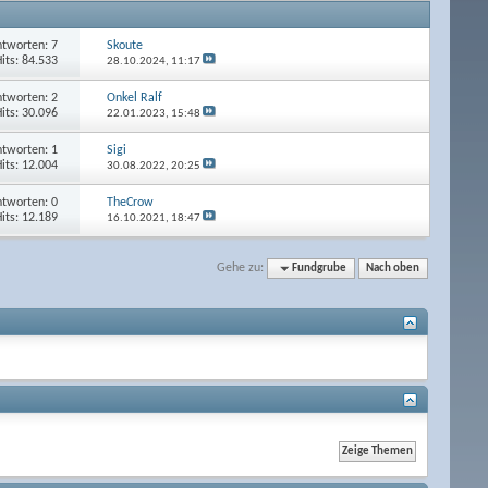
tworten: 7
Skoute
its: 84.533
28.10.2024,
11:17
tworten: 2
Onkel Ralf
its: 30.096
22.01.2023,
15:48
tworten: 1
Sigi
its: 12.004
30.08.2022,
20:25
tworten: 0
TheCrow
its: 12.189
16.10.2021,
18:47
Gehe zu:
Fundgrube
Nach oben