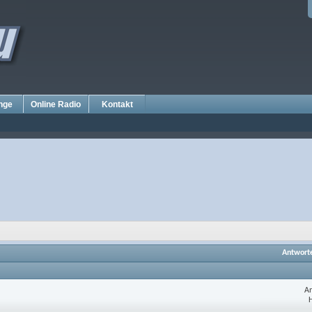
nge
Online Radio
Kontakt
Antwort
An
H