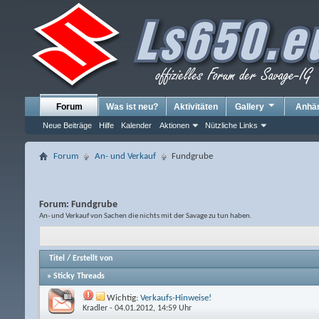
Forum
Was ist neu?
Aktivitäten
Gallery
Anhä
Neue Beiträge
Hilfe
Kalender
Aktionen
Nützliche Links
Forum
An- und Verkauf
Fundgrube
Forum:
Fundgrube
An- und Verkauf von Sachen die nichts mit der Savage zu tun haben.
Titel
/
Erstellt von
» Sticky Threads
Wichtig:
Verkaufs-Hinweise!
Kradler
- 04.01.2012, 14:59 Uhr