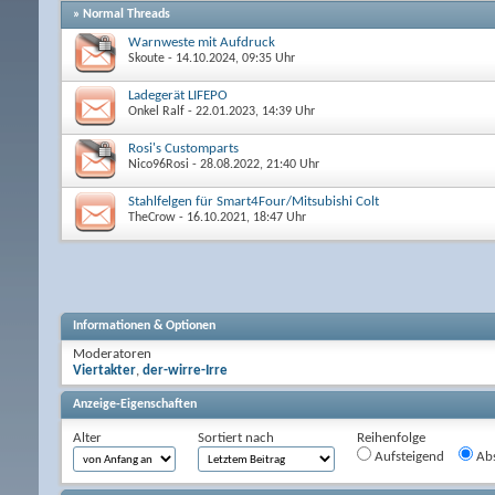
» Normal Threads
Warnweste mit Aufdruck
Skoute
- 14.10.2024, 09:35 Uhr
Ladegerät LIFEPO
Onkel Ralf
- 22.01.2023, 14:39 Uhr
Rosi's Customparts
Nico96Rosi
- 28.08.2022, 21:40 Uhr
Stahlfelgen für Smart4Four/Mitsubishi Colt
TheCrow
- 16.10.2021, 18:47 Uhr
Informationen & Optionen
Moderatoren
Viertakter
,
der-wirre-Irre
Anzeige-Eigenschaften
Alter
Sortiert nach
Reihenfolge
Aufsteigend
Abs