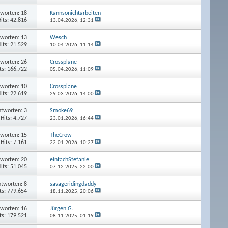
worten: 18
Kannsonichtarbeiten
its: 42.816
13.04.2026,
12:31
worten: 13
Wesch
its: 21.529
10.04.2026,
11:14
worten: 26
Crossplane
ts: 166.722
05.04.2026,
11:09
worten: 10
Crossplane
its: 22.619
29.03.2026,
14:00
tworten: 3
Smoke69
Hits: 4.727
23.01.2026,
16:44
worten: 15
TheCrow
Hits: 7.161
22.01.2026,
10:27
worten: 20
einfachStefanie
its: 51.045
07.12.2025,
22:00
tworten: 8
savageridingdaddy
ts: 779.654
18.11.2025,
20:06
worten: 16
Jürgen G.
ts: 179.521
08.11.2025,
01:19