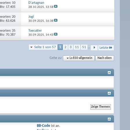
worten: 10
D'artagnan
its: 17.405
28.10.2025,
13:58
worten: 20
Jogi
its: 63.626
30.09.2025,
16:38
worten: 35
Toecutter
its: 70.387
30.09.2025,
14:43
Seite 1 von 57
1
2
3
11
51
...
Letzte
Gehe zu:
Ls 650-allgemein
Nach oben
BB-Code
ist
an
.