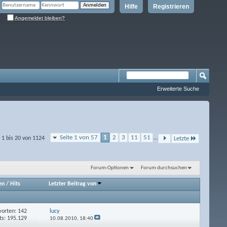
Hilfe
Registrieren
Angemeldet bleiben?
Erweiterte Suche
Seite 1 von 57
1
2
3
11
51
...
1 bis 20 von 1124
Letzte
Forum-Optionen
Forum durchsuchen
en
/
Hits
Letzter Beitrag von
orten: 142
lucy
ts: 195.129
10.08.2010,
18:40