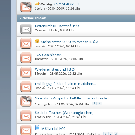
Wichtig:
SAVAGE-IG Patch
Stefan
- 26.04.2009, 13:24 Uhr
» Normal Threads
Kettenumbau - Kettenflucht
Vakorus
- Heute, 08:30 Uhr
Meine ersten 2000km mit der LS 650...
Jose56
- 20.07.2026, 02:44 Uhr
TÜV-Geschichten ...
Hamster
- 16.07.2026, 17:06 Uhr
Wiedereinstieg und TBKS
Mopsini
- 23.05.2026, 19:52 Uhr
Frühlingsgefühle mit altem Mädchen...
Jose56
- 17.05.2026, 11:34 Uhr
Shortshots Auspuff - db-Killer zum nachrüsten
1
2
So'n Typ halt
- 11.05.2026, 07:04 Uhr
Seitliche Taschen (Werkzeugtaschen)
Crossplane
- 15.04.2026, 21:48 Uhr
LV-Silvertail K02
1
2
3
Kannsonichtarbeiten
- 17.01.2026, 12:58 Uhr