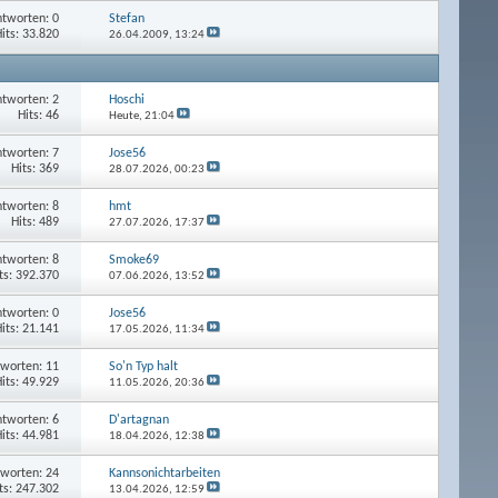
tworten: 0
Stefan
its: 33.820
26.04.2009,
13:24
tworten: 2
Hoschi
Hits: 46
Heute,
21:04
tworten: 7
Jose56
Hits: 369
28.07.2026,
00:23
tworten: 8
hmt
Hits: 489
27.07.2026,
17:37
tworten: 8
Smoke69
ts: 392.370
07.06.2026,
13:52
tworten: 0
Jose56
its: 21.141
17.05.2026,
11:34
worten: 11
So'n Typ halt
its: 49.929
11.05.2026,
20:36
tworten: 6
D'artagnan
its: 44.981
18.04.2026,
12:38
worten: 24
Kannsonichtarbeiten
ts: 247.302
13.04.2026,
12:59