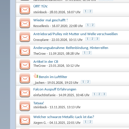
Üfff! TÜV.
1
2
steinbock
- 28.03.2026, 16:07 Uhr
Wieder mal geschafft !
1
2
Kesselkreis
- 16.07.2020, 22:08 Uhr
Antriebsrad/Pulley mit Mutter und Welle verschweißen
1
2
3
Crossplane
- 22.03.2026, 10:11 Uhr
Änderungsabnahme: Reifenbindung, Hinterreifen
1
2
TheCrow
- 11.09.2025, 08:28 Uhr
Artikel in der CB
TheCrow
- 23.01.2026, 10:12 Uhr
Benzin im Luftfilter
1
2
_jochen
- 19.01.2026, 19:23 Uhr
Falcon Auspuff Erfahrungen
1
2
3
einfachStefanie
- 14.09.2025, 10:46 Uhr
Tataaa!
steinbock
- 13.11.2025, 13:13 Uhr
Welcher schwarze Metallic-Lack ist das?
1
2
Jürgen G.
- 04.11.2025, 22:01 Uhr