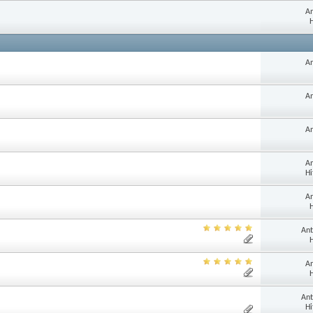
An
H
An
An
An
An
Hi
An
H
Ant
H
An
H
Ant
Hi