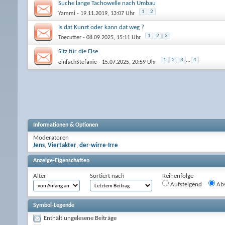
Suche lange Tachowelle nach Umbau
1
2
Yammi
- 19.11.2019, 13:07 Uhr
Is dat Kunzt oder kann dat weg ?
1
2
3
Toecutter
- 08.09.2025, 15:11 Uhr
Sitz für die Else
1
2
3
...
4
einfachStefanie
- 15.07.2025, 20:59 Uhr
Informationen & Optionen
Moderatoren
Jens
,
Viertakter
,
der-wirre-Irre
Anzeige-Eigenschaften
Alter
Sortiert nach
Reihenfolge
Aufsteigend
Abs
Symbol-Legende
Enthält ungelesene Beiträge