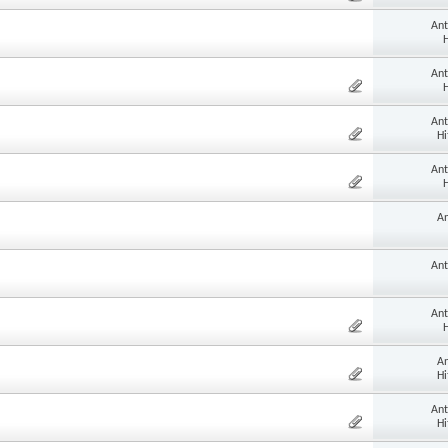
Ant
H
Ant
H
Ant
Hi
Ant
H
An
Ant
Ant
H
An
Hi
Ant
Hi