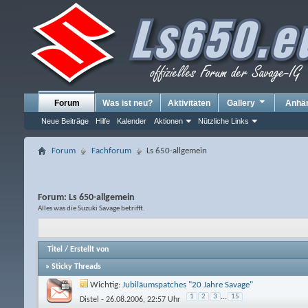
Forum
Was ist neu?
Aktivitäten
Gallery
Anhä
Neue Beiträge
Hilfe
Kalender
Aktionen
Nützliche Links
Forum
Fachforum
Ls 650-allgemein
Forum:
Ls 650-allgemein
Alles was die Suzuki Savage betrifft.
Titel
/
Erstellt von
» Sticky Threads
Wichtig:
Jubiläumspatches "20 Jahre Savage"
1
2
3
...
15
Distel
- 26.08.2006, 22:57 Uhr