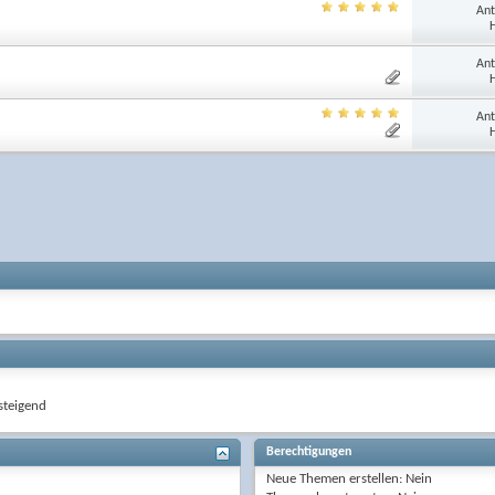
Ant
H
Ant
H
Ant
H
teigend
Berechtigungen
Neue Themen erstellen:
Nein