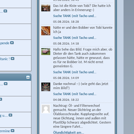
05.08.2026,
18:43
Das ist die Kiste von Tobi? Die hatte ich
aber anders in Erinnerung:-)
..
Suche TANK (mit Tacho und...
05.08.2026,
18:28
hätte er und den Bobber von Tobi kannte
ich ja
Suche TANK (mit Tacho und...
nspende
05.08.2026,
14:18
Hallo Sehe das Bild. Frage mich aber, ob
Dieter dir den Tank auch zukommen
gelassen hätte, hätte er gewusst, dass
itanic !
es für ne Bobber ist. M nicht ernst
gemeinten G.
Suche TANK (mit Tacho und...
05.08.2026,
14:09
Danke nochmal :-) (wie geht das jetzt
...
mim Bild?)
Suche TANK (mit Tacho und...
04.08.2026,
18:22
Nachtrag: Öl- und Filterwechsel
gemacht. Neuer Dichtring an der
Ölablassschraube. Kupplungsseite auf,
 u....
neue Dichtung, innen und außen mit
PlastiDip Schwarz abgedichtet. Gestern
eine längere Fahrt...
Termine
Ölundichtigkeit am...