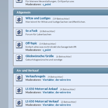
Für kleinere Veranstaltungen, Grillpartys usw.
Moderatoren:
s_point
Allgemein
Witze und Lustiges
(19 Betrachter)
Hier könnt Ihr Witze und lustige Sachen veröffentlichen.
So a Fuck
(6 Betrachter)
Forum für Labertaschen
Off-Topic
(14 Betrachter)
Einfach alles was nicht direkt die Savage betrifft
Moderatoren:
s_point
Glückwünsche/Grüße
(6 Betrachter)
Geburtstagswünsche und sonstige
An- und Verkauf
Verkaufsregeln
(4 Betrachter)
Moderatoren:
Viertakter
,
der-wirre-Irre
LS 650 Motorrad Ankauf
(4 Betrachter)
Moderatoren:
Viertakter
,
der-wirre-Irre
LS 650 Motorrad Verkauf
(2 Betrachter)
Moderatoren:
Viertakter
,
der-wirre-Irre