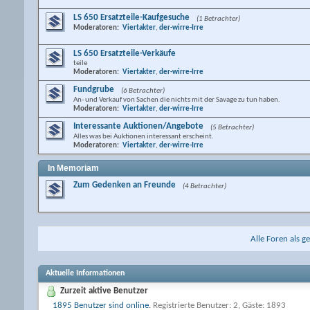
LS 650 Ersatzteile-Kaufgesuche
(1 Betrachter)
Moderatoren:
Viertakter
,
der-wirre-Irre
LS 650 Ersatzteile-Verkäufe
teile
Moderatoren:
Viertakter
,
der-wirre-Irre
Fundgrube
(6 Betrachter)
An- und Verkauf von Sachen die nichts mit der Savage zu tun haben.
Moderatoren:
Viertakter
,
der-wirre-Irre
Interessante Auktionen/Angebote
(5 Betrachter)
Alles was bei Auktionen interessant erscheint.
Moderatoren:
Viertakter
,
der-wirre-Irre
In Memoriam
Zum Gedenken an Freunde
(4 Betrachter)
Alle Foren als g
Aktuelle Informationen
Zurzeit aktive Benutzer
1895 Benutzer sind online
.
Registrierte Benutzer: 2, Gäste: 1893