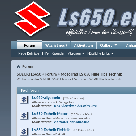
Forum
Was ist neu?
Aktivitäten
Gallery
Anhä
Neue Beiträge
Hilfe
Kalender
Aktionen
Nützliche Links
Forum
SUZUKI LS650 + Forum + Motorrad LS 650 Hilfe Tips Technik
Willkommen bei SUZUKI LS650 + Forum + Motorrad LS 650 Hilfe Tips Technik.
Fachforum
Ls 650-allgemein
(18 Betrachter)
Alles was die Suzuki Savage betrifft.
Moderatoren:
Jens
,
Viertakter
,
der-wirre-Irre
Ls 650-Technik-Motor
(35 Betrachter)
Alles zum Thema Motor und was dazugehört.
Moderatoren:
Viertakter
,
der-wirre-Irre
Ls 650-Technik-Elektrik
(41 Betrachter)
Alles zum Thema Elektrik.