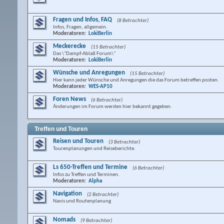
Fragen und Infos, FAQ
(8 Betrachter)
Infos, Fragen, allgemein.
Moderatoren:
LokiBerlin
Meckerecke
(15 Betrachter)
Das \"Dampf-Ablaß Forum\"
Moderatoren:
LokiBerlin
Wünsche und Anregungen
(15 Betrachter)
Hier kann jeder Wünsche und Anregungen die das Forum betreffen posten.
Moderatoren:
WES-AP10
Foren News
(6 Betrachter)
Änderungen im Forum werden hier bekannt gegeben.
Treffen und Touren
Reisen und Touren
(3 Betrachter)
Tourenplanungen und Reiseberichte.
Ls 650-Treffen und Termine
(6 Betrachter)
Infos zu Treffen und Terminen.
Moderatoren:
Alpha
Navigation
(2 Betrachter)
Navis und Routenplanung
Nomads
(9 Betrachter)