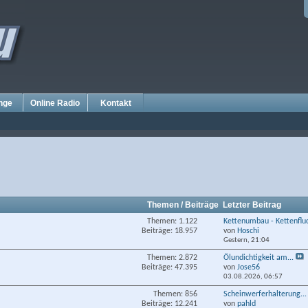
nge
Online Radio
Kontakt
Themen / Beiträge
Letzter Beitrag
Themen: 1.122
Kettenumbau - Kettenflu
Beiträge: 18.957
von
Hoschi
Gestern,
21:04
Themen: 2.872
Ölundichtigkeit am...
Beiträge: 47.395
von
Jose56
03.08.2026,
06:57
Themen: 856
Scheinwerferhalterung...
Beiträge: 12.241
von
pahld