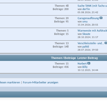
08.07.2026,
15:03
Themen: 48
Suche TANK (mit Tacho un
Beiträge: 200
von
derTin
05.08.2026,
21:42
Themen: 20
Garagenauflösung
Beiträge: 95
von
smu
15.04.2026,
20:55
Themen: 5
Warnweste mit Aufdruc
Beiträge: 15
von
Skoute
28.10.2024,
11:17
Themen: 13
Verschleissteile- und...
Beiträge: 148
von
pahld
28.07.2026,
19:50
Themen / Beiträge
Letzter Beitrag
Themen: 15
Norbert
Beiträge: 456
von
Billy
10.12.2025,
14:44
elesen markieren
|
Forum-Mitarbeiter anzeigen