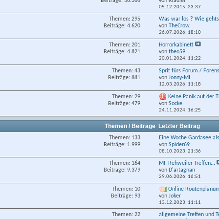
Beiträge: 38.366
von Kradler
05.12.2015,
23:37
Themen: 295
Was war los ? Wie gehts.
Beiträge: 4.620
von
TheCrow
26.07.2026,
18:10
Themen: 201
Horrorkabinett
Beiträge: 4.821
von
theo59
20.01.2024,
11:22
Themen: 43
Sprit fürs Forum / Fore
Beiträge: 881
von
Jonny-MI
12.03.2026,
11:18
Themen: 29
Keine Panik auf der T
Beiträge: 479
von
Socke
24.11.2024,
16:25
Themen / Beiträge
Letzter Beitrag
Themen: 133
Eine Woche Gardasee als
Beiträge: 1.999
von
Spider69
08.10.2023,
21:36
Themen: 164
MF Rehweiler Treffen...
Beiträge: 9.379
von
D'artagnan
29.06.2026,
16:51
Themen: 10
Online Routenplanung
Beiträge: 93
von
Joker
13.12.2023,
11:11
Themen: 22
allgemeine Treffen und 