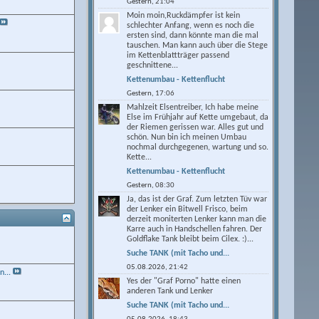
Gestern,
21:04
Moin moin,Ruckdämpfer ist kein
schlechter Anfang, wenn es noch die
ersten sind, dann könnte man die mal
tauschen. Man kann auch über die Stege
im Kettenblattträger passend
geschnittene...
Kettenumbau - Kettenflucht
Gestern,
17:06
Mahlzeit Elsentreiber, Ich habe meine
Else im Frühjahr auf Kette umgebaut, da
der Riemen gerissen war. Alles gut und
schön. Nun bin ich meinen Umbau
nochmal durchgegenen, wartung und so.
Kette...
Kettenumbau - Kettenflucht
Gestern,
08:30
Ja, das ist der Graf. Zum letzten Tüv war
der Lenker ein Bitwell Frisco, beim
derzeit moniterten Lenker kann man die
Karre auch in Handschellen fahren. Der
Goldflake Tank bleibt beim Cilex. :)...
Suche TANK (mit Tacho und...
05.08.2026,
21:42
n...
Yes der "Graf Porno" hatte einen
anderen Tank und Lenker
Suche TANK (mit Tacho und...