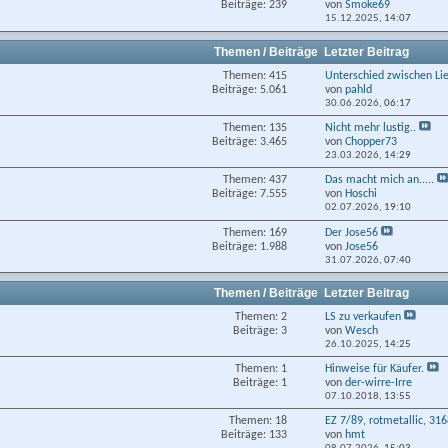
Beiträge: 239
von
Smoke69
15.12.2025,
14:07
Themen / Beiträge
Letzter Beitrag
Themen: 415
Unterschied zwischen Lie
Beiträge: 5.061
von
pahld
30.06.2026,
06:17
Themen: 135
Nicht mehr lustig..
Beiträge: 3.465
von
Chopper73
23.03.2026,
14:29
Themen: 437
Das macht mich an.....
Beiträge: 7.555
von
Hoschi
02.07.2026,
19:10
Themen: 169
Der Jose56
Beiträge: 1.988
von
Jose56
31.07.2026,
07:40
Themen / Beiträge
Letzter Beitrag
Themen: 2
LS zu verkaufen
Beiträge: 3
von
Wesch
26.10.2025,
14:25
Themen: 1
Hinweise für Käufer.
Beiträge: 1
von
der-wirre-Irre
07.10.2018,
13:55
Themen: 18
EZ 7/89, rotmetallic, 31
Beiträge: 133
von
hmt