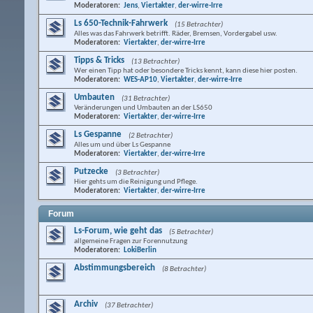
Moderatoren:
Jens
,
Viertakter
,
der-wirre-Irre
Ls 650-Technik-Fahrwerk
(15 Betrachter)
Alles was das Fahrwerk betrifft. Räder, Bremsen, Vordergabel usw.
Moderatoren:
Viertakter
,
der-wirre-Irre
Tipps & Tricks
(13 Betrachter)
Wer einen Tipp hat oder besondere Tricks kennt, kann diese hier posten.
Moderatoren:
WES-AP10
,
Viertakter
,
der-wirre-Irre
Umbauten
(31 Betrachter)
Veränderungen und Umbauten an der LS650
Moderatoren:
Viertakter
,
der-wirre-Irre
Ls Gespanne
(2 Betrachter)
Alles um und über Ls Gespanne
Moderatoren:
Viertakter
,
der-wirre-Irre
Putzecke
(3 Betrachter)
Hier gehts um die Reinigung und Pflege.
Moderatoren:
Viertakter
,
der-wirre-Irre
Forum
Ls-Forum, wie geht das
(5 Betrachter)
allgemeine Fragen zur Forennutzung
Moderatoren:
LokiBerlin
Abstimmungsbereich
(8 Betrachter)
Archiv
(37 Betrachter)