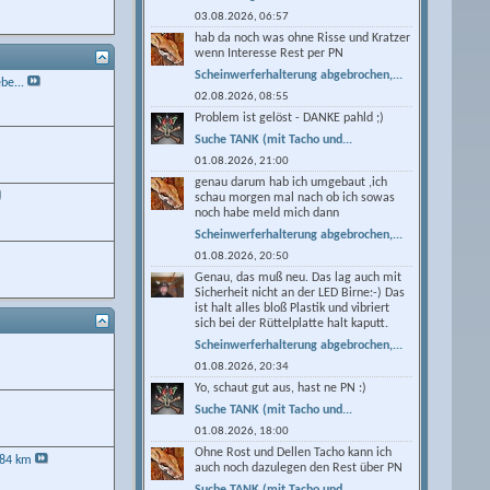
03.08.2026,
06:57
hab da noch was ohne Risse und Kratzer
wenn Interesse Rest per PN
Scheinwerferhalterung abgebrochen,...
be...
02.08.2026,
08:55
Problem ist gelöst - DANKE pahld ;)
Suche TANK (mit Tacho und...
01.08.2026,
21:00
genau darum hab ich umgebaut ,ich
schau morgen mal nach ob ich sowas
noch habe meld mich dann
Scheinwerferhalterung abgebrochen,...
01.08.2026,
20:50
Genau, das muß neu. Das lag auch mit
Sicherheit nicht an der LED Birne:-) Das
ist halt alles bloß Plastik und vibriert
sich bei der Rüttelplatte halt kaputt.
Scheinwerferhalterung abgebrochen,...
01.08.2026,
20:34
Yo, schaut gut aus, hast ne PN :)
Suche TANK (mit Tacho und...
01.08.2026,
18:00
Ohne Rost und Dellen Tacho kann ich
684 km
auch noch dazulegen den Rest über PN
Suche TANK (mit Tacho und...