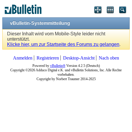
vBulletin-Systemmitteilung
Dieser Inhalt wird vom Mobile-Style leider nicht
unterstützt.
Klicke hier, um zur Startseite des Forums zu gelangen
.
Anmelden
Registrieren
Desktop-Ansicht
Nach oben
Powered by
vBulletin®
Version 4.2.5 (Deutsch)
Copyright ©2026 Adduco Digital e.K. und vBulletin Solutions, Inc. Alle Rechte
vorbehalten.
Copyright by Norbert Traumer 2014-2025