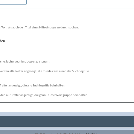
ext, als auch den Titel eines Hilfeeintrags zu durchsuchen.
nden
n
ine Suchergebnisse besser zu steuern:
werden alle Treffer angezeigt, die mindestens einen der Suchbegriffe
reffer angezeigt, die alle Suchbegriffe beinhalten.
den nur Treffer angezeigt, die genau diese Wortgruppe beinhalten.