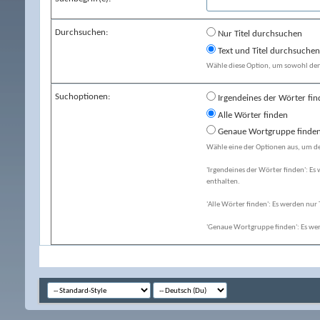
Durchsuchen:
Nur Titel durchsuchen
Text und Titel durchsuchen
Wähle diese Option, um sowohl den T
Suchoptionen:
Irgendeines der Wörter fi
Alle Wörter finden
Genaue Wortgruppe finde
Wähle eine der Optionen aus, um de
'Irgendeines der Wörter finden': Es 
enthalten.
'Alle Wörter finden': Es werden nur T
'Genaue Wortgruppe finden': Es wer