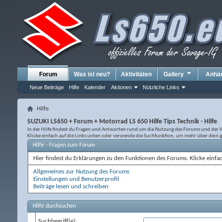
Forum
Was ist neu?
Aktivitäten
Gallery
Anhä
Neue Beiträge
Hilfe
Kalender
Aktionen
Nützliche Links
Hilfe
SUZUKI LS650 + Forum + Motorrad LS 650 Hilfe Tips Technik - Hilfe
In der Hilfe findest du Fragen und Antworten rund um die Nutzung des Forums und der 
Klicke einfach auf die Links unten oder verwende die Suchfunktion, um mehr über dein 
Hilfe - Fragen zum Forum
Hier findest du Erklärungen zu den Funktionen des Forums. Klicke einfa
Allgemeines zur Nutzung des Forums
Einstellungen und Benutzerprofil
Beiträge lesen und schreiben
Hilfe durchsuchen
Suchbegriff(e):