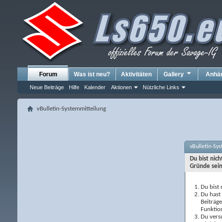
Forum
Was ist neu?
Aktivitäten
Gallery
Anhä
Neue Beiträge
Hilfe
Kalender
Aktionen
Nützliche Links
vBulletin-Systemmitteilung
vBulletin-Sy
Du bist nic
Gründe sein
Du bist 
Du hast 
Beiträg
Funktio
Du versu