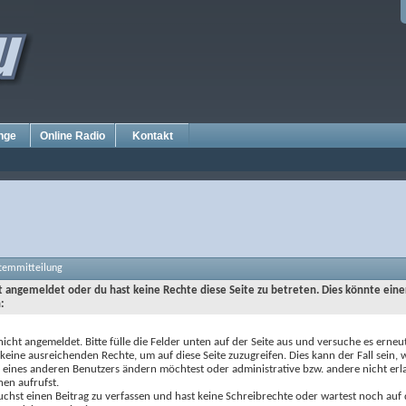
nge
Online Radio
Kontakt
stemmitteilung
ht angemeldet oder du hast keine Rechte diese Seite zu betreten. Dies könnte eine
:
nicht angemeldet. Bitte fülle die Felder unten auf der Seite aus und versuche es erneut
keine ausreichenden Rechte, um auf diese Seite zuzugreifen. Dies kann der Fall sein,
e eines anderen Benutzers ändern möchtest oder administrative bzw. andere nicht erl
nen aufrufst.
chst einen Beitrag zu verfassen und hast keine Schreibrechte oder wartest noch auf 