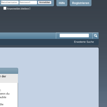
Hilfe
Registrieren
Angemeldet bleiben?
Erweiterte Suche
r der
.
 wenn du
aubte
die