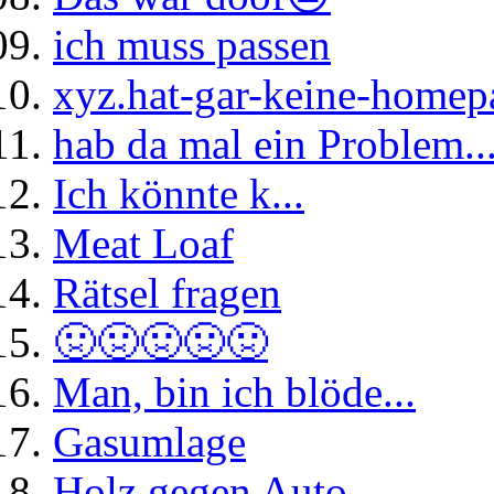
ich muss passen
xyz.hat-gar-keine-homep
hab da mal ein Problem..
Ich könnte k...
Meat Loaf
Rätsel fragen
🤢🤢🤢🤢🤢
Man, bin ich blöde...
Gasumlage
Holz gegen Auto